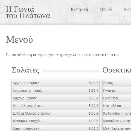
Η Γωνιά
Κεντρική
Μενού
Φωτ
του Πλάτωνα
Μενού
Σε παρένθεση οι τιμές για παραγγελίες εκτός καταστήματος
Σαλάτες
Ορεκτικ
Αγγουροντομάτα
5.00 €
Άρτος
Ανάμεικτη σπέσιαλ
7.50 €
Γίγαντες
Λάχανο Καρότο
5.00 €
Γραβιέρα
Μαρούλι χωριάτικο
5.00 €
Κεφτεδάκια
Σαλάτα Μαρίας σπέσιαλ
9.00 €
Κολοκύθια τηγαν
Τεσσάρων εποχών
5.00 €
Μανιτάρια Ala cr
Χόρτα αλιανιάρικα
5.00 €
Μελιτζάνες τηγαν