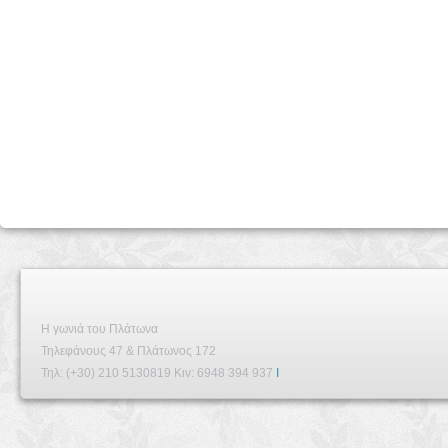
Η γωνιά του Πλάτωνα
Τηλεφάνους 47 & Πλάτωνος 172
Τηλ: (+30) 210 5130819 Κιν: 6948 394 937
I